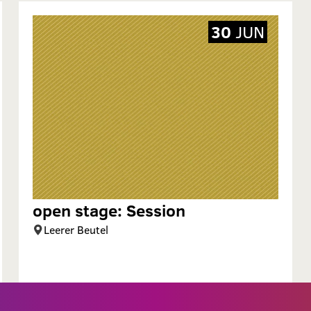
30
JUN
open stage: Session
Leerer Beutel