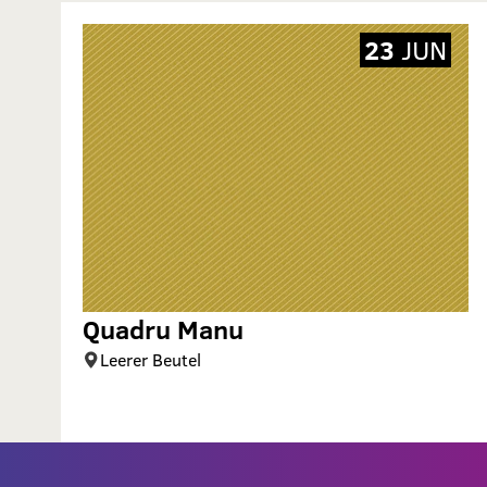
23
JUN
Quadru Manu
Leerer Beutel