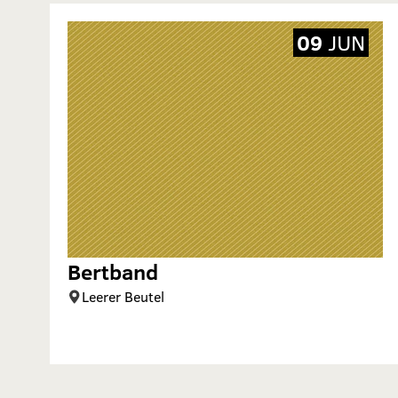
09
JUN
Bertband
Leerer Beutel