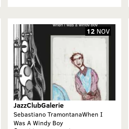
12
NOV
JazzClubGalerie
Sebastiano TramontanaWhen I
Was A Windy Boy