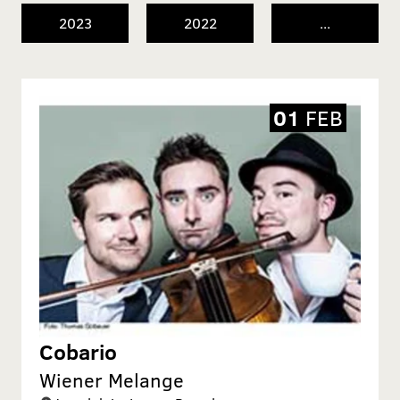
2023
2022
...
01
FEB
Cobario
Wiener Melange