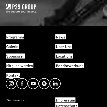
Programm
News
Galerie
Über Uns
Sponsoren
Locations
Mitglied werden
Bandbewerbung
Kontakt
Impressum
Gesponsert von
Datenschutz