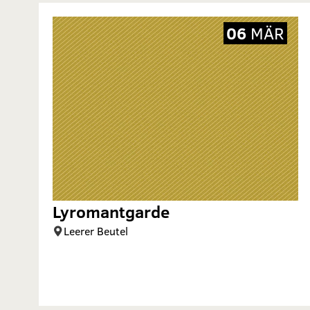
06
MÄR
Lyromantgarde
Leerer Beutel