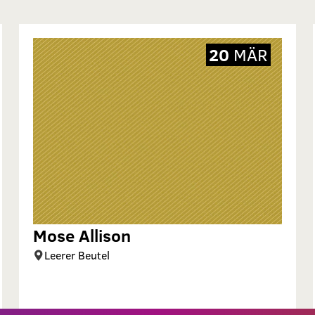
20
MÄR
Mose Allison
Leerer Beutel