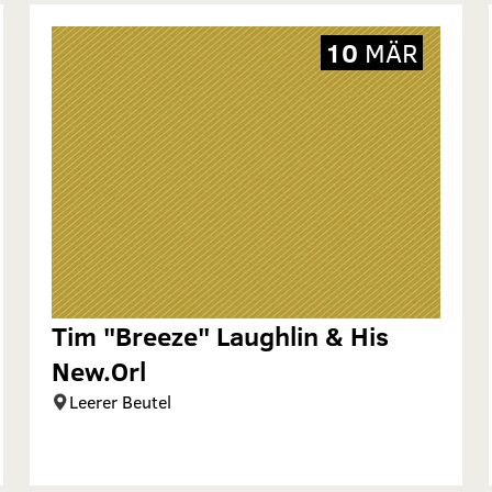
10
MÄR
Tim "Breeze" Laughlin & His
New.Orl
Leerer Beutel