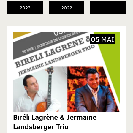
2023
2022
...
05
MAI
Biréli Lagrène & Jermaine
Landsberger Trio