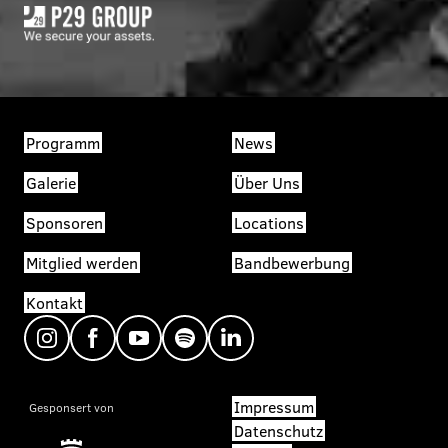
Programm
News
Galerie
Über Uns
Sponsoren
Locations
Mitglied werden
Bandbewerbung
Kontakt
Impressum
Gesponsert von
Datenschutz