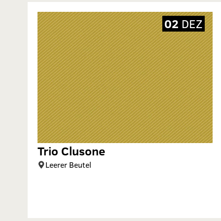
02
DEZ
Trio Clusone
Leerer Beutel