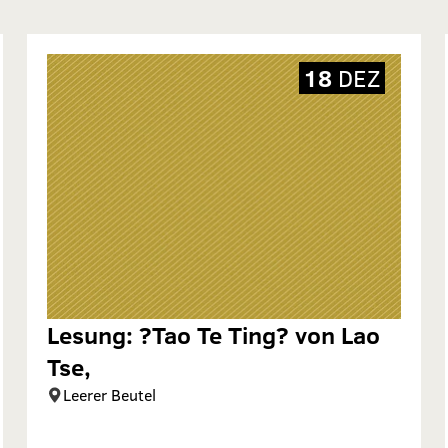
18
DEZ
Lesung: ?Tao Te Ting? von Lao
Tse,
Leerer Beutel