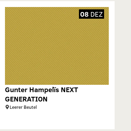
08
DEZ
Gunter Hampelïs NEXT
GENERATION
Leerer Beutel