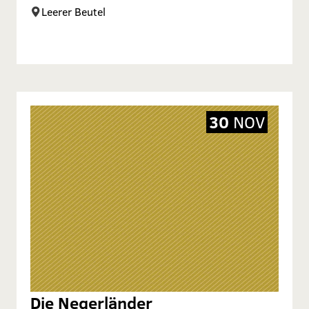
Leerer Beutel
30
NOV
Die Negerländer