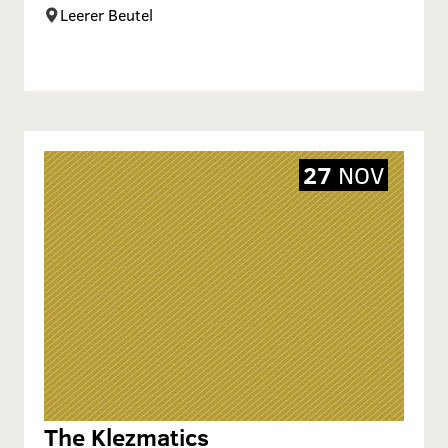
Leerer Beutel
27
NOV
The Klezmatics