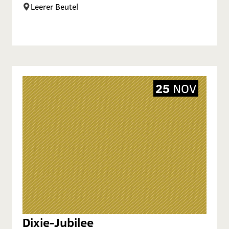
Leerer Beutel
25
NOV
Dixie-Jubilee