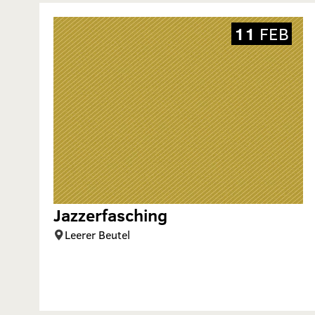
11
FEB
Jazzerfasching
Leerer Beutel