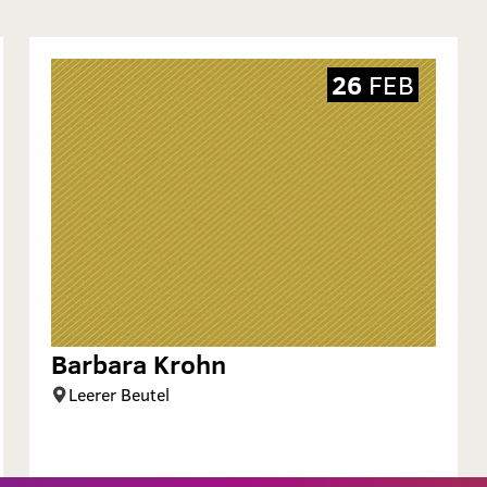
26
FEB
Barbara Krohn
Leerer Beutel