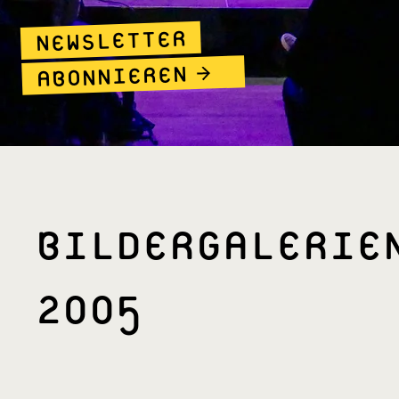
NEWSLETTER
ABONNIEREN
BILDERGALERIE
2005