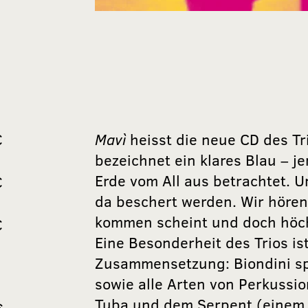
€
Mavì
heisst die neue CD des Tri
bezeichnet ein klares Blau – j
Erde vom All aus betrachtet. Un
€
da beschert werden. Wir hören
kommen scheint und doch höchs
€
Eine Besonderheit des Trios is
Zusammensetzung: Biondini spi
sowie alle Arten von Perkussi
Tuba und dem Serpent (einem 