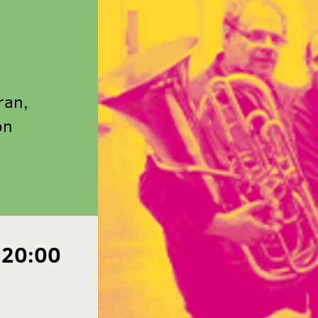
ran,
on
 20:00