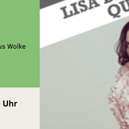
us Wolke
0 Uhr