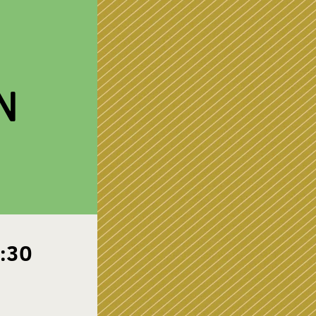
N
0:30