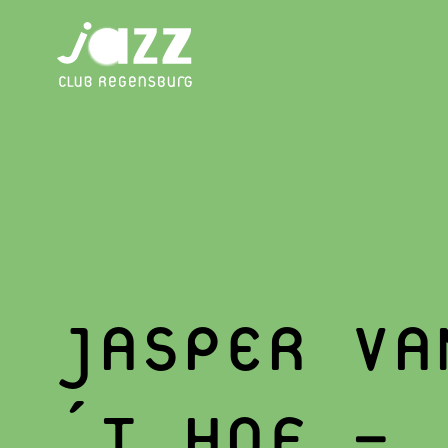
JASPER VA
´T HOF –