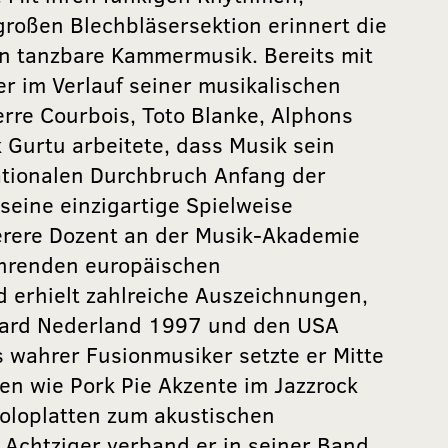
großen Blechbläsersektion erinnert die
an tanzbare Kammermusik. Bereits mit
r im Verlauf seiner musikalischen
erre Courbois, Toto Blanke, Alphons
 Gurtu arbeitete, dass Musik sein
ationalen Durchbruch Anfang der
 seine einzigartige Spielweise
rere Dozent an der Musik-Akademie
ührenden europäischen
d erhielt zahlreiche Auszeichnungen,
ward Nederland 1997 und den USA
wahrer Fusionmusiker setzte er Mitte
ten wie Pork Pie Akzente im Jazzrock
oloplatten zum akustischen
r Achtziger verband er in seiner Band