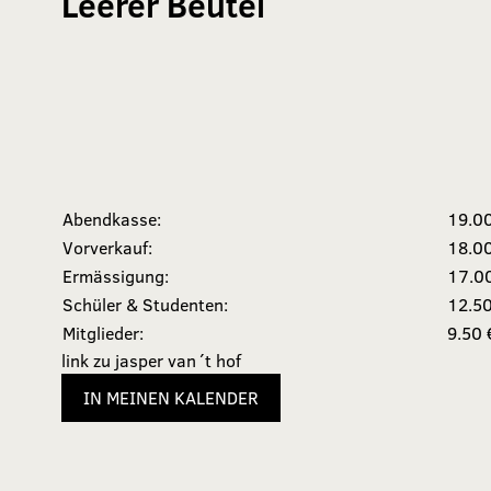
Leerer Beutel
Abendkasse:
19.0
Vorverkauf:
18.0
Ermässigung:
17.0
Schüler & Studenten:
12.50
Mitglieder:
9.50 
link zu jasper van´t hof
IN MEINEN KALENDER