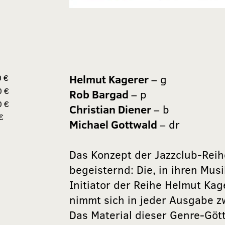
Helmut Kagerer
– g
0 €
0 €
Rob Bargad
– p
0 €
Christian Diener
– b
€
Michael Gottwald
– dr
Das Konzept der Jazzclub-Reihe
begeisternd: Die, in ihren Mu
Initiator der Reihe Helmut Ka
nimmt sich in jeder Ausgabe z
Das Material dieser Genre-Göt