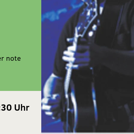
er note
:30 Uhr