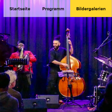
Startseite
Programm
Bildergalerien