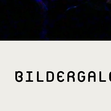
BILDERGAL